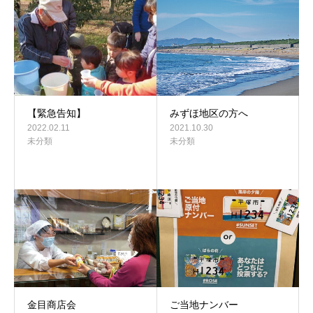
【緊急告知】
みずほ地区の方へ
2022.02.11
2021.10.30
未分類
未分類
金目商店会
ご当地ナンバー